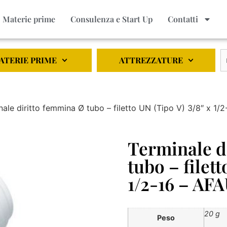
Materie prime
Consulenza e Start Up
Contatti
ATERIE PRIME
ATTREZZATURE
nale diritto femmina Ø tubo – filetto UN (Tipo V) 3/8″ x 1
Terminale d
tubo – filet
1/2-16 – AF
20 g
Peso