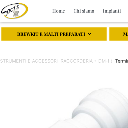
Home
Chi siamo
Impianti
BREWKIT E MALTI PREPARATI
M
STRUMENTI E ACCESSORI
RACCORDERIA » DM-fit
Termi