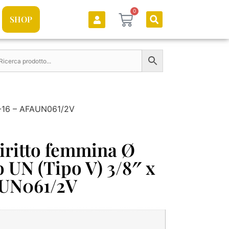
0
SHOP
/2-16 – AFAUN061/2V
iritto femmina Ø
to UN (Tipo V) 3/8″ x
AUN061/2V