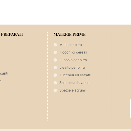
Aggiungi 
ungi al carrello
 PREPARATI
MATERIE PRIME
Malti per birra
Fiocchi di cereali
Luppolo per birra
Lievito per birra
icanti
Zuccheri ed estratti
a
Sali e coadiuvanti
Spezie e agrumi