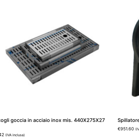
ogli goccia in acciaio inox mis. 440X275X27
Spillator
€
951.60
(I
42
(IVA inclusa)