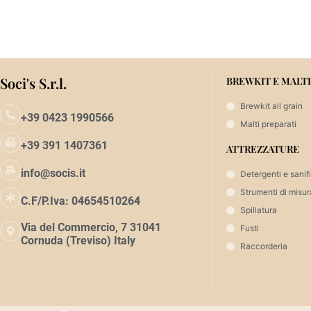
Aggiungi al carrello
Aggi
Soci's S.r.l.
BREWKIT E MALTI
Brewkit all grain
+39 0423 1990566
Malti preparati
+39 391 1407361
ATTREZZATURE
info@socis.it
Detergenti e sanif
Strumenti di misur
C.F/P.Iva: 04654510264
Spillatura
Via del Commercio, 7 31041
Fusti
Cornuda (Treviso) Italy
Raccorderia