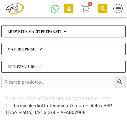
0
BREWKIT E MALTI PREPARATI
MATERIE PRIME
ATTREZZATURE
STRUMENTI E ACCESSORI
RACCORDERIA » DM-
fit
Terminale diritto femmina Ø tubo – filetto BSP
(Tipo Piatto) 1/2″ x 3/8 – AFAB0706F