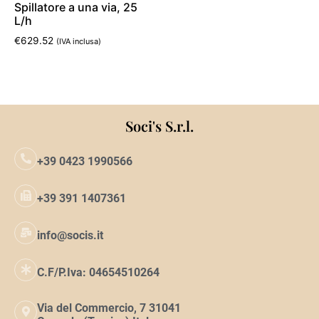
Spillatore a una via, 25
L/h
€
629.52
(IVA inclusa)
Aggiungi al carrello
Soci's S.r.l.
+39 0423 1990566
+39 391 1407361
info@socis.it
C.F/P.Iva: 04654510264
Via del Commercio, 7 31041