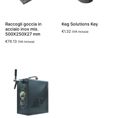
Raccogli goccia in
Keg Solutions Key
acciaio inox mis.
€
1.32
(IVA inclusa)
500X250X27 mm
€
76.13
(IVA inclusa)
Leggi tutto
Aggiungi al carrello