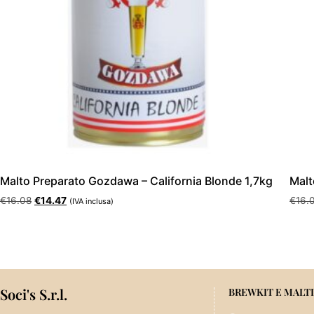
Malto Preparato Gozdawa – California Blonde 1,7kg
Malt
€
16.08
€
14.47
€
16.
(IVA inclusa)
Aggiungi al carrello
Aggi
Soci's S.r.l.
BREWKIT E MALTI