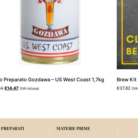
o Preparato Gozdawa – US West Coast 1,7kg
Brew Kit 
08
€
14.47
€
37.82
(IVA inclusa)
(IVA
ungi al carrello
Leggi tut
 PREPARATI
MATERIE PRIME