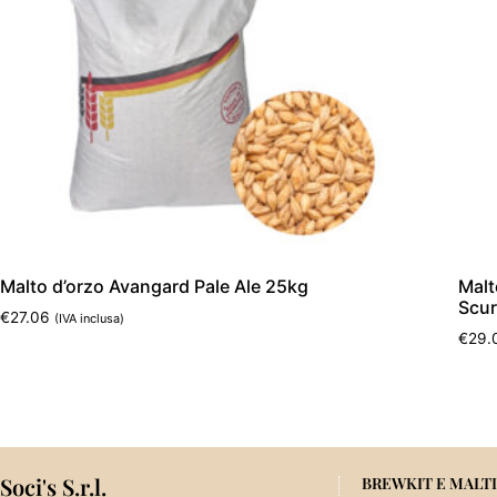
Malto d’orzo Avangard Pale Ale 25kg
Malt
Scur
€
27.06
(IVA inclusa)
€
29.
Aggiungi al carrello
Aggi
Soci's S.r.l.
BREWKIT E MALTI