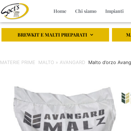
Home
Chi siamo
Impianti
BREWKIT E MALTI PREPARATI
M
MATERIE PRIME
MALTO » AVANGARD
Malto d’orzo Avan