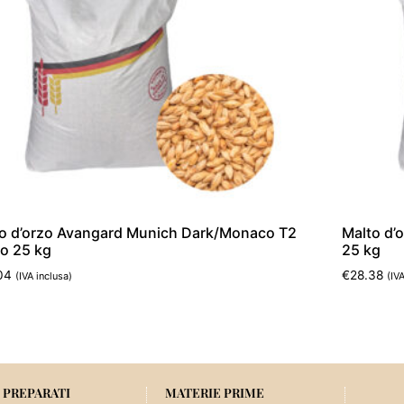
o d’orzo Avangard Munich Dark/Monaco T2
Malto d’
o 25 kg
25 kg
04
€
28.38
(IVA inclusa)
(IV
ungi al carrello
Aggiungi 
 PREPARATI
MATERIE PRIME