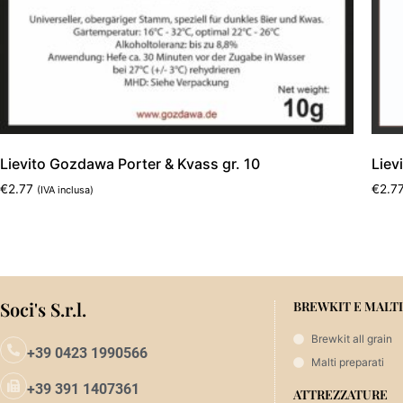
Lievito Gozdawa Porter & Kvass gr. 10
Liev
€
2.77
€
2.7
(IVA inclusa)
Leggi tutto
Aggi
Soci's S.r.l.
BREWKIT E MALTI
Brewkit all grain
+39 0423 1990566
Malti preparati
+39 391 1407361
ATTREZZATURE