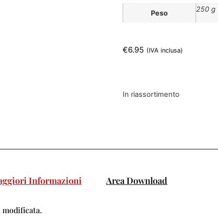
250 g
Peso
€
6.95
(IVA inclusa)
In riassortimento
ggiori Informazioni
Area Download
 modificata.