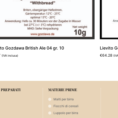
ito Gozdawa British Ale 04 gr. 10
Lievito 
7
€
64.28
(IVA inclusa)
(IV
ungi al carrello
Aggiungi 
 PREPARATI
MATERIE PRIME
Malti per birra
Fiocchi di cereali
Luppolo per birra