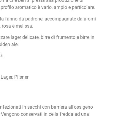
roma che ben si presta alla produzione di
uo profilo aromatico è vario, ampio e particolare.
o la fanno da padrone, accompagnate da aromi
, rosa e melissa.
are lager delicate, birre di frumento e birre in
lden ale.
%
 Lager, Pilsner
onfezionati in sacchi con barriera all’ossigeno
. Vengono conservati in cella fredda ad una