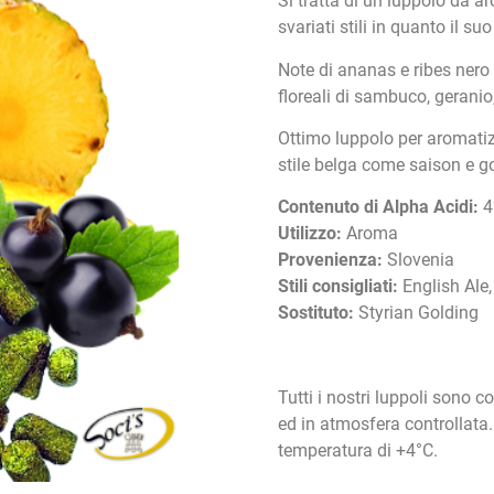
Si tratta di un luppolo da a
svariati stili in quanto il s
Note di ananas e ribes ner
floreali di sambuco, geranio
Ottimo luppolo per aromatizz
stile belga come saison e go
Contenuto di Alpha Acidi:
4
Utilizzo:
Aroma
Provenienza:
Slovenia
Stili consigliati:
English Ale,
Sostituto:
Styrian Golding
Tutti i nostri luppoli sono c
ed in atmosfera controllata
temperatura di +4°C.