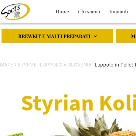
Home
Chi siamo
Impianti
BREWKIT E MALTI PREPARATI
M
MATERIE PRIME
LUPPOLO » SLOVENIA
Luppolo in Pellet 