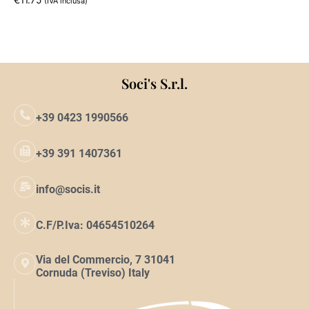
€
11.75
(IVA inclusa)
Aggiungi al carrello
Soci's S.r.l.
+39 0423 1990566
+39 391 1407361
info@socis.it
C.F/P.Iva: 04654510264
Via del Commercio, 7 31041
Cornuda (Treviso) Italy