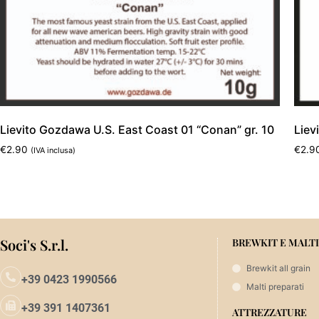
Lievito Gozdawa U.S. East Coast 01 “Conan” gr. 10
Liev
€
2.90
€
2.9
(IVA inclusa)
Aggiungi al carrello
Aggi
Soci's S.r.l.
BREWKIT E MALTI
Brewkit all grain
+39 0423 1990566
Malti preparati
+39 391 1407361
ATTREZZATURE