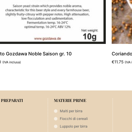
ito Gozdawa Noble Saison gr. 10
Coriando
0
€
11.75
(IVA inclusa)
(IVA 
ungi al carrello
Aggiungi 
 PREPARATI
MATERIE PRIME
Malti per birra
Fiocchi di cereali
Luppolo per birra