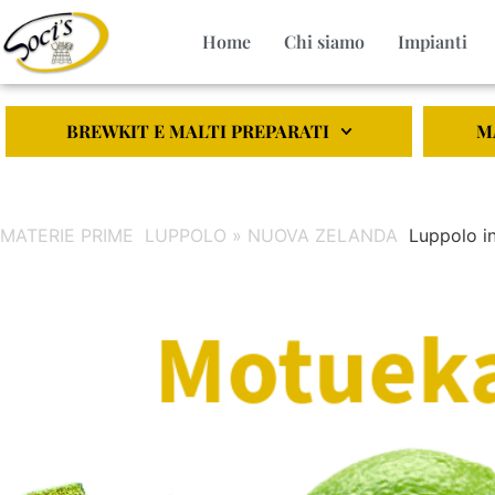
Home
Chi siamo
Impianti
BREWKIT E MALTI PREPARATI
M
MATERIE PRIME
LUPPOLO » NUOVA ZELANDA
Luppolo i