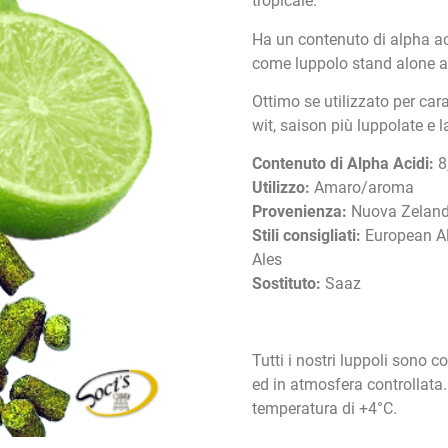
tropicale.
Ha un contenuto di alpha aci
come luppolo stand alone all
Ottimo se utilizzato per car
wit, saison più luppolate e 
Contenuto di Alpha Acidi:
8
Utilizzo:
Amaro/aroma
Provenienza:
Nuova Zelan
Stili consigliati:
European Ale
Ales
Sostituto:
Saaz
Tutti i nostri luppoli sono c
ed in atmosfera controllata
temperatura di +4°C.