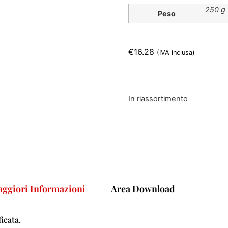
250 g
Peso
€
16.28
(IVA inclusa)
In riassortimento
ggiori Informazioni
Area Download
icata.