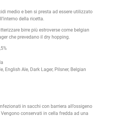
di medio e ben si presta ad essere utilizzato
’interno della ricetta.
atterizzare birre più estroverse come belgian
lager che prevedano il dry hopping.
,5%
da
, English Ale, Dark Lager, Pilsner, Belgian
onfezionati in sacchi con barriera all’ossigeno
. Vengono conservati in cella fredda ad una