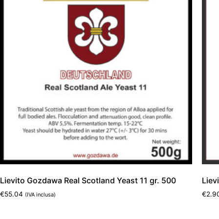
Lievito Gozdawa Real Scotland Yeast 11 gr. 500
Liev
€
55.04
€
2.9
(IVA inclusa)
Leggi tutto
Aggi