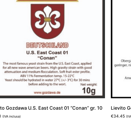
ito Gozdawa U.S. East Coast 01 “Conan” gr. 10
Lievito 
0
€
34.45
(IVA inclusa)
(IV
ungi al carrello
Aggiungi 