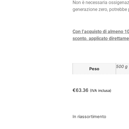
Non è necessaria ossigenazi
generazione zero, potrebbe 
Con l’acquisto di almeno 10 
sconto, applicato direttamen
500 g
Peso
€
63.36
(IVA inclusa)
In riassortimento