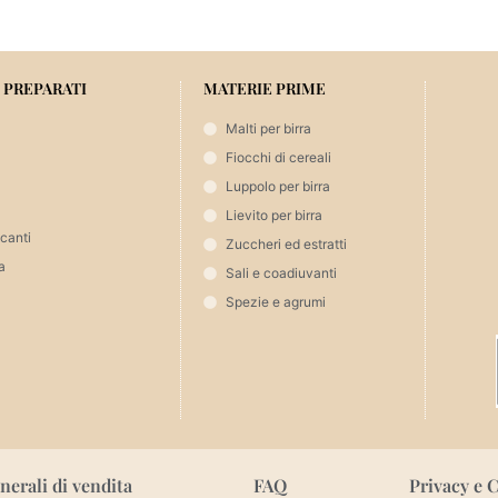
 PREPARATI
MATERIE PRIME
Malti per birra
Fiocchi di cereali
Luppolo per birra
Lievito per birra
icanti
Zuccheri ed estratti
a
Sali e coadiuvanti
Spezie e agrumi
nerali di vendita
FAQ
Privacy e 