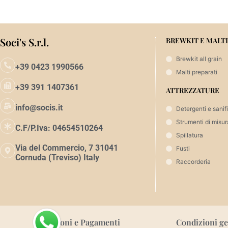
Soci's S.r.l.
BREWKIT E MALTI
Brewkit all grain
+39 0423 1990566
Malti preparati
+39 391 1407361
ATTREZZATURE
info@socis.it
Detergenti e sanif
Strumenti di misur
C.F/P.Iva: 04654510264
Spillatura
Via del Commercio, 7 31041
Fusti
Cornuda (Treviso) Italy
Raccorderia
Spedizioni e Pagamenti
Condizioni ge