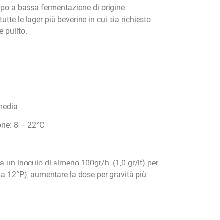
eppo a bassa fermentazione di origine
tte le lager più beverine in cui sia richiesto
e pulito.
media
ne: 8 – 22°C
ia un inoculo di almeno 100gr/hl (1,0 gr/lt) per
 a 12°P), aumentare la dose per gravità più