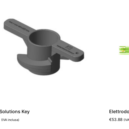
Solutions Key
Elettrod
2
€
53.88
(IVA inclusa)
(IV