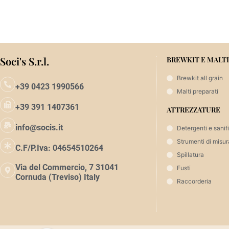
Legg
Aggiungi al carrello
Soci's S.r.l.
BREWKIT E MALTI
Brewkit all grain
+39 0423 1990566
Malti preparati
+39 391 1407361
ATTREZZATURE
info@socis.it
Detergenti e sanif
Strumenti di misur
C.F/P.Iva: 04654510264
Spillatura
Via del Commercio, 7 31041
Fusti
Cornuda (Treviso) Italy
Raccorderia