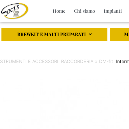
Home
Chi siamo
Impianti
BREWKIT E MALTI PREPARATI
M
STRUMENTI E ACCESSORI
RACCORDERIA » DM-fit
Inter