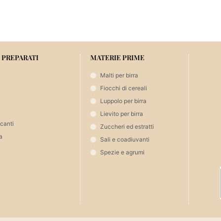
i tutto
Aggiungi 
 PREPARATI
MATERIE PRIME
Malti per birra
Fiocchi di cereali
Luppolo per birra
Lievito per birra
icanti
Zuccheri ed estratti
a
Sali e coadiuvanti
Spezie e agrumi