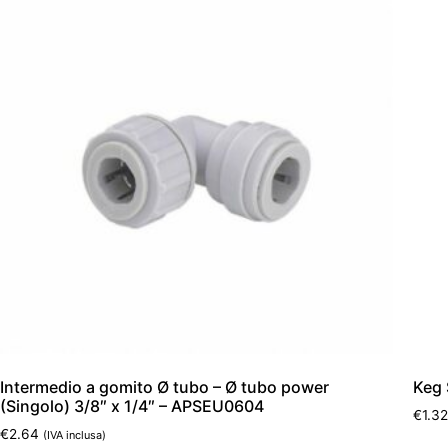
Intermedio a gomito Ø tubo – Ø tubo power
Keg 
(Singolo) 3/8″ x 1/4″ – APSEU0604
€
1.3
€
2.64
(IVA inclusa)