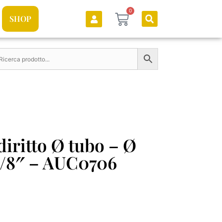
0
SHOP
iritto Ø tubo – Ø
 3/8″ – AUC0706