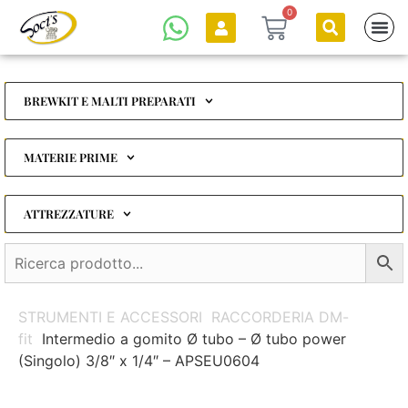
0
BREWKIT E MALTI PREPARATI
MATERIE PRIME
ATTREZZATURE
STRUMENTI E ACCESSORI
RACCORDERIA DM-
fit
Intermedio a gomito Ø tubo – Ø tubo power
(Singolo) 3/8″ x 1/4″ – APSEU0604