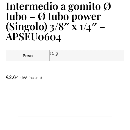
Intermedio a gomito Ø
tubo – Ø tubo power
(Singolo) 3/8″ x 1/4″ –
APSEU0604
10 g
Peso
€
2.64
(IVA inclusa)