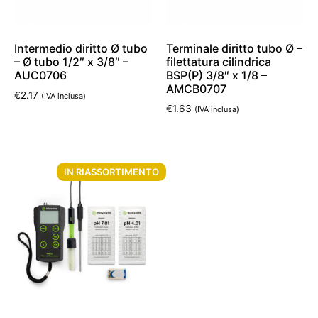
Intermedio diritto Ø tubo
Terminale diritto tubo Ø –
– Ø tubo 1/2″ x 3/8″ –
filettatura cilindrica
AUC0706
BSP(P) 3/8″ x 1/8 –
AMCB0707
€
2.17
(IVA inclusa)
€
1.63
(IVA inclusa)
Aggiungi al carrello
Aggiungi al carrello
IN RIASSORTIMENTO