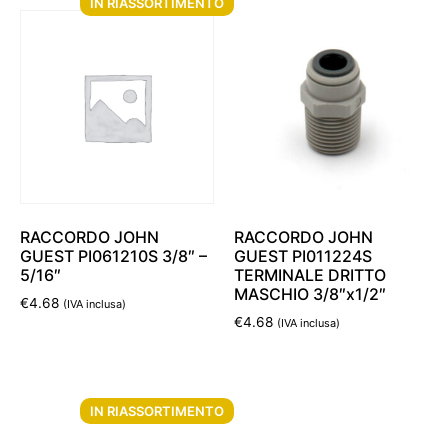
IN RIASSORTIMENTO
RACCORDO JOHN
RACCORDO JOHN
GUEST PI061210S 3/8″ –
GUEST PI011224S
5/16″
TERMINALE DRITTO
MASCHIO 3/8″x1/2″
€
4.68
(IVA inclusa)
€
4.68
(IVA inclusa)
Leggi tutto
Aggiungi al carrello
IN RIASSORTIMENTO