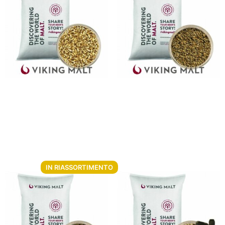
Malto di avena Viking Oat
Malto d’orzo Viking
Malt 5 Kg
Munich Light Malt 5 Kg
Da
€
8.98
Da
€
7.78
Aggiungi al carrello
Non disponibile
IN RIASSORTIMENTO