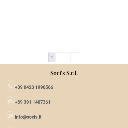
Malto d’orzo Viking
Malto d’orzo Viking
Chocolate Malt dark 5 Kg
Caramel 150 Malt 5 Kg
Da
€
11.12
Da
€
9.10
Aggiungi al carrello
Aggiungi al carrello
1
2
3
→
Soci's S.r.l.
+39 0423 1990566
+39 391 1407361
info@socis.it