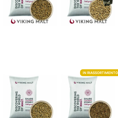
Malto d’orzo Viking
Malto d’orzo Viking Lightly
Munich Dark Malt 5 Kg
Peated Malt 5 Kg
Da
€
7.85
Da
€
9.91
Non disponibile
Aggiungi al carrello
IN RIASSORTIMENTO