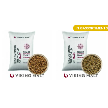
€
41.01
Da
€
33.79
(IVA inclusa)
Aggiungi al carrello
Aggiungi al carrello
IN RIASSORTIMENTO
Malto di Frumento Viking
Malto d’orzo Viking Vienna
Wheat Malt 5 Kg
Malt 5 Kg
Da
€
7.16
Da
€
7.78