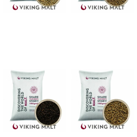
Malto d’orzo Viking
Malto d’orzo Viking Cookie
Enzyme Malt 5 Kg
Malt 5 Kg
Da
€
8.73
Da
€
10.77
Aggiungi al carrello
Non disponibile