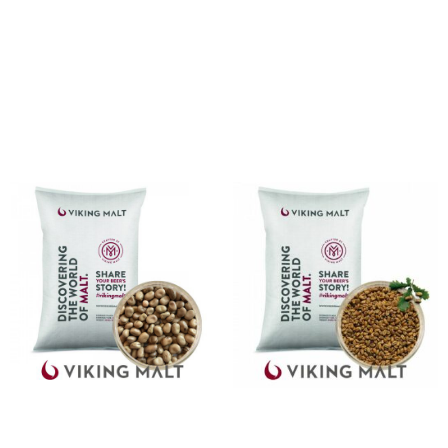
Fusto 20l senza sacca,
Fusto 20l senza sacca,
attacco a slitta (type A)
attacco a baionetta (type
S)
€
16.84
(IVA inclusa)
€
16.84
(IVA inclusa)
Aggiungi al carrello
Aggiungi al carrello
Malto di fava Viking
Malto di frumento Viking
SPRAU 25 Kg
Smoked Wheat Malt 25 Kg