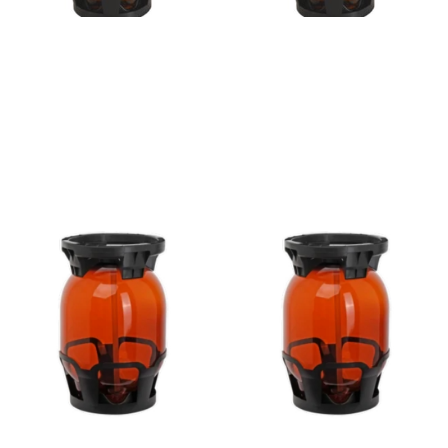
Fusto 30l senza sacca,
Fusto 30l senza sacca,
attacco a slitta (type A)
attacco a baionetta (type
S)
€
19.76
(IVA inclusa)
€
19.76
(IVA inclusa)
Leggi tutto
Leggi tutto