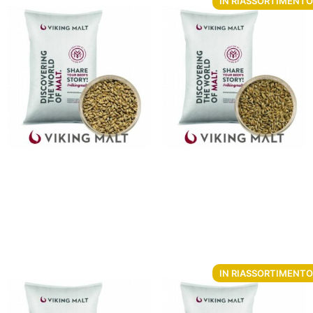
IN RIASSORTIMENTO
Malto d’orzo Viking Pilsner
Malto d’orzo Viking Pale
Malt 5 Kg
Ale Malt 5 Kg
Da
€
7.45
Da
€
7.28
Aggiungi al carrello
Non disponibile
IN RIASSORTIMENTO