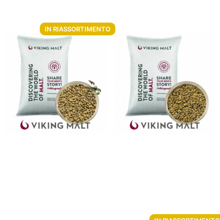
Aggiungi al carrello
Non disponibile
IN RIASSORTIMENTO
Malto d’orzo Viking
Malto d’orzo Viking Red
Smoked Malt 5 Kg
Ale Malt 5 Kg
Da
€
8.86
Da
€
8.51
Non disponibile
Aggiungi al carrello