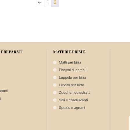
←
1
2
 PREPARATI
MATERIE PRIME
Malti per birra
Fiocchi di cereali
Luppolo per birra
Lievito per birra
icanti
Zuccheri ed estratti
a
Sali e coadiuvanti
Spezie e agrumi