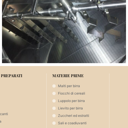
 PREPARATI
MATERIE PRIME
Malti per birra
Fiocchi di cereali
Luppolo per birra
Lievito per birra
icanti
Zuccheri ed estratti
a
Sali e coadiuvanti