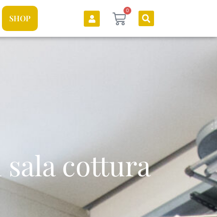
0
SHOP
 sala cottura