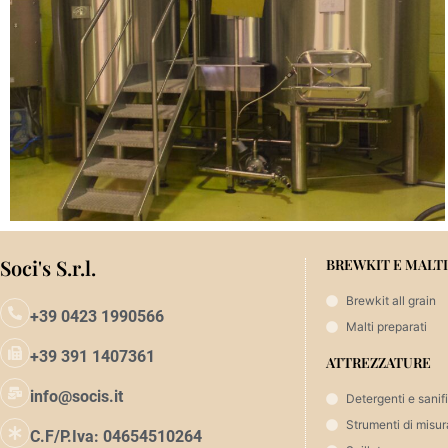
Soci's S.r.l.
BREWKIT E MALTI
Brewkit all grain
+39 0423 1990566
Malti preparati
+39 391 1407361
ATTREZZATURE
info@socis.it
Detergenti e sanif
Strumenti di misur
C.F/P.Iva: 04654510264